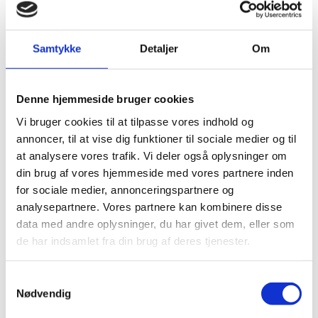
Odense
Her har vi en aftale med 1. hjælpsfirmaet 1st aid.
Samtykke
Detaljer
Om
Når du starter vil du få adgang til en portal, hvor du
kan tilmelde dig et hold der passer dig.
Denne hjemmeside bruger cookies
Vi bruger cookies til at tilpasse vores indhold og
annoncer, til at vise dig funktioner til sociale medier og til
at analysere vores trafik. Vi deler også oplysninger om
din brug af vores hjemmeside med vores partnere inden
for sociale medier, annonceringspartnere og
analysepartnere. Vores partnere kan kombinere disse
data med andre oplysninger, du har givet dem, eller som
de har indsamlet fra din brug af deres tjenester.
Samtykkevalg
Nødvendig